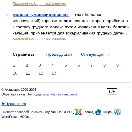
Большой медицинский словарь
молоко гуманизированное
— (лат. humanus
110
человеческий) коровье молоко, состав которого приближен
к составу грудного молока путем извлечения части белков и
кальция; применяется для вскармливания грудных детей …
Большой медицинский словарь
Страницы
←
Предыдущая
Следующая
→
1
2
3
4
5
6
7
8
9
10
11
12
13
© Академик, 2000-2026
18+
Обратная связь:
Техподдержка
,
Реклама на сайте
👣 Путешествия
Экспорт словарей на сайты
, сделанные на PHP,
Joomla,
Drupal,
WordPress, MODx.