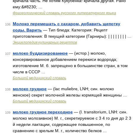
кричала часть. Не хотим Кукубенка! кричала другая. Рано
ему:&#8230; …
Фразеологический словарь русского литературного языка
Молоко перемешать с сахаром, добавить щепотку
106
соды. Варить
— Тип блюда: Категория: Рецепт
приготовления: В текущей категории (Гарниры): | | | | | | | | …
Энциклопедия кулинарных рецептов
молоко буддизированное
— (истор.) молоко,
107
консервированное добавлением перекиси водорода;
изготовление М. б. запрещено в большинстве стран, в том
числе в СССР …
Большой медицинский словарь
молоко грудное
— (lac muliebre, LNH; син. молоко
108
женское) секрет молочной железы кормящей женщины …
Большой медицинский словарь
молоко грудное переходное
— (l. transitorium, LNH: син.
109
молоко молозивное) М. г., секретируемое с 3 4 го дня до 2 3
й недели лактации, содержащее повышенное, по
сравнению с зрелым М. г., количество белков …