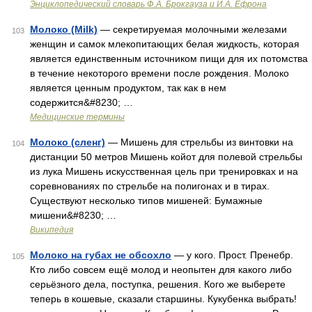
Энциклопедический словарь Ф.А. Брокгауза и И.А. Ефрона
Молоко (Milk)
— секретируемая молочными железами
103
женщин и самок млекопитающих белая жидкость, которая
является единственным источником пищи для их потомства
в течение некоторого времени после рождения. Молоко
является ценным продуктом, так как в нем
содержится&#8230; …
Медицинские термины
Молоко (сленг)
— Мишень для стрельбы из винтовки на
104
дистанции 50 метров Мишень койот для полевой стрельбы
из лука Мишень искусственная цель при тренировках и на
соревнованиях по стрельбе на полигонах и в тирах.
Существуют несколько типов мишеней: Бумажные
мишени&#8230; …
Википедия
Молоко на губах не обсохло
— у кого. Прост. Пренебр.
105
Кто либо совсем ещё молод и неопытен для какого либо
серьёзного дела, поступка, решения. Кого же выберете
теперь в кошевые, сказали старшины. Кукубенка выбрать!